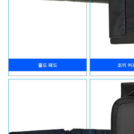
콜드 패드
조끼 커