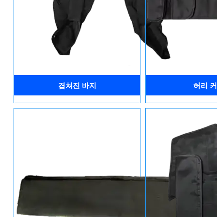
겹쳐진 바지
허리 