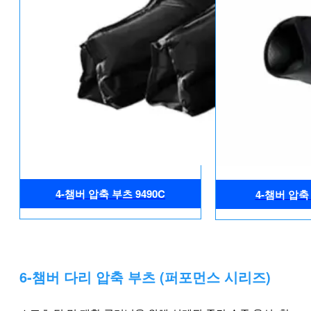
4-챔버 압축 부츠 9490C
4-챔버 압축 
6-챔버 다리 압축 부츠 (퍼포먼스 시리즈)