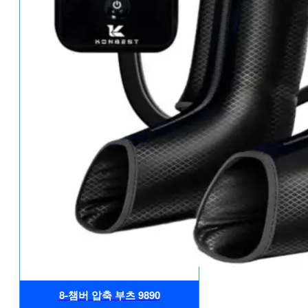
8-챔버 압축 부츠 9890