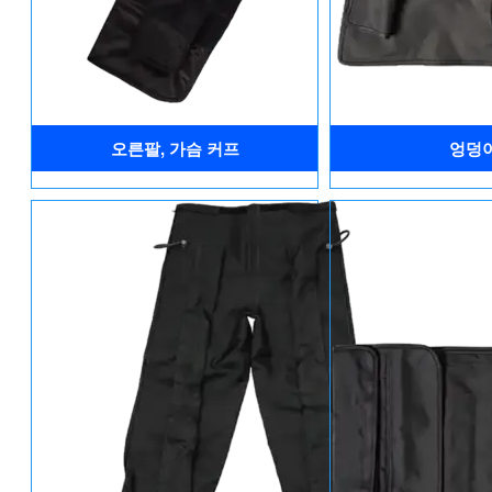
오른팔, 가슴 커프
엉덩