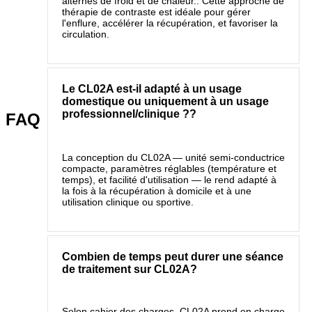
alternés de froid et de chaleur.. Cette approche de
thérapie de contraste est idéale pour gérer
l'enflure, accélérer la récupération, et favoriser la
circulation.
Le CL02A est-il adapté à un usage
domestique ou uniquement à un usage
professionnel/clinique ??
FAQ
La conception du CL02A — unité semi-conductrice
compacte, paramètres réglables (température et
temps), et facilité d'utilisation — le rend adapté à
la fois à la récupération à domicile et à une
utilisation clinique ou sportive.
Combien de temps peut durer une séance
de traitement sur CL02A?
Selon cahier des charges, CL02A prend en charge