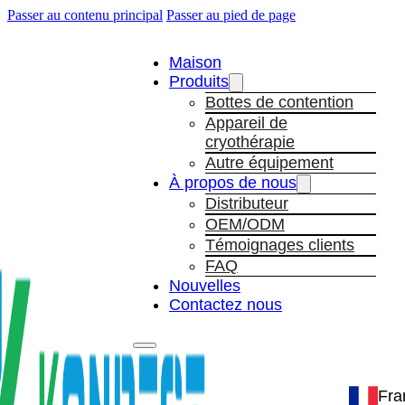
Passer au contenu principal
Passer au pied de page
Maison
Produits
Bottes de contention
Appareil de
cryothérapie
Autre équipement
À propos de nous
Distributeur
OEM/ODM
Témoignages clients
FAQ
Nouvelles
Contactez nous
Fra