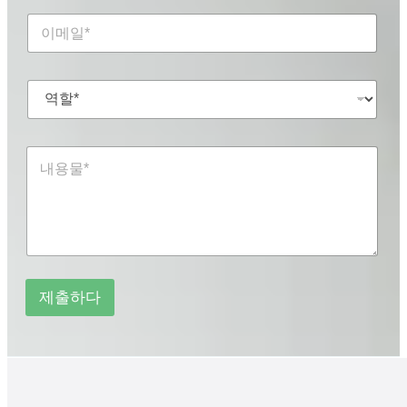
/
이
왓
메
츠
일
앱
*
*
역
*
할
*
내
용
물
*
*
제출하다