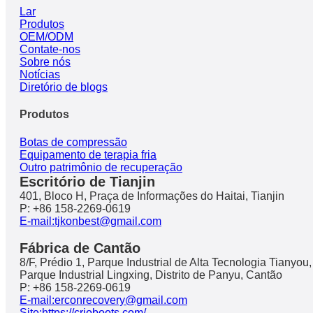
Lar
Produtos
OEM/ODM
Contate-nos
Sobre nós
Notícias
Diretório de blogs
Produtos
Botas de compressão
Equipamento de terapia fria
Outro patrimônio de recuperação
Escritório de Tianjin
401, Bloco H, Praça de Informações do Haitai, Tianjin
P: +86 158-2269-0619
E-mail:tjkonbest@gmail.com
Fábrica de Cantão
8/F, Prédio 1, Parque Industrial de Alta Tecnologia Tianyou,
Parque Industrial Lingxing, Distrito de Panyu, Cantão
P: +86 158-2269-0619
E-mail:erconrecovery@gmail.com
Site:https://crioboots.com/