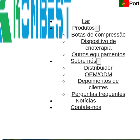
Por
Lar
Produtos
Botas de compressão
Dispositivo de
crioterapia
Outros equipamentos
Sobre nós
Distribuidor
OEM/ODM
Depoimentos de
clientes
Perguntas frequentes
Notícias
Contate-nos