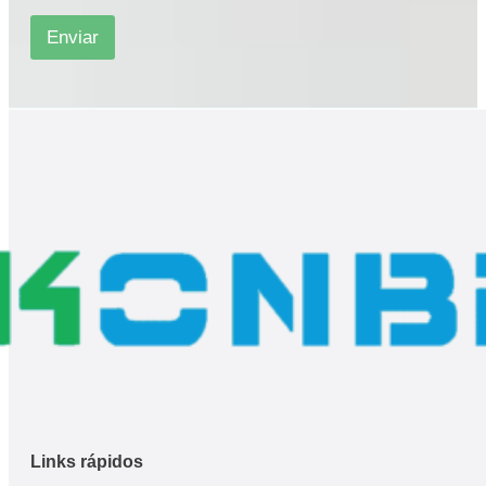
o
*
Enviar
*
Links rápidos