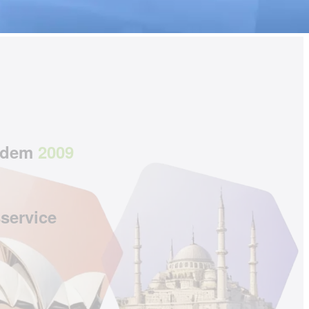
itdem
2009
service