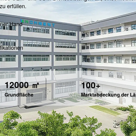
u erfüllen.
iner Hand
ikationen
12000 ㎡
100+
Marktabdeckung der Lä
Grundfläche