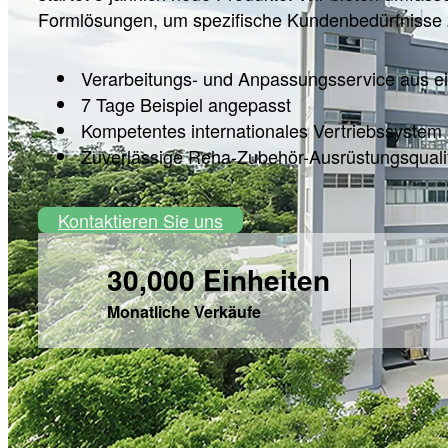
Formlösungen, um spezifische Kundenbedürfnisse z
Verarbeitungs- und Anpassungsservice aus e
7 Tage Beispiel angepasst
Kompetentes internationales Vertriebssystem
Zuverlässige Reha-Zubehör-Ausrüstungsqualif
Kontaktieren Sie uns
30,000 Einheiten
Monatliche Verkäufe