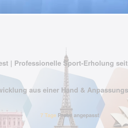
st | Professionelle Sport-Erholung se
icklung aus einer Hand & Anpassungs
7 Tage
Probe angepasst