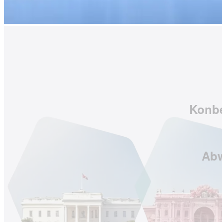
Konbe
Abw