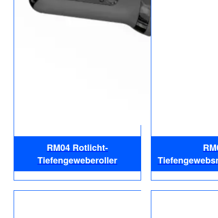
RM04 Rotlicht-
RM
Tiefengeweberoller
Tiefengewebs