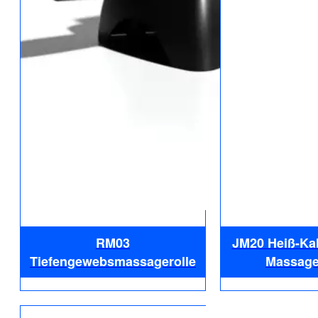
RM03
JM20 Heiß-Kal
Tiefengewebsmassagerolle
Massage