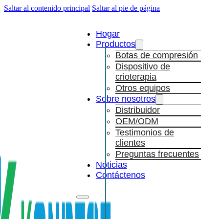
Saltar al contenido principal
Saltar al pie de página
Hogar
Productos
Botas de compresión
Dispositivo de
crioterapia
Otros equipos
Sobre nosotros
Distribuidor
OEM/ODM
Testimonios de
clientes
Preguntas frecuentes
Noticias
Contáctenos