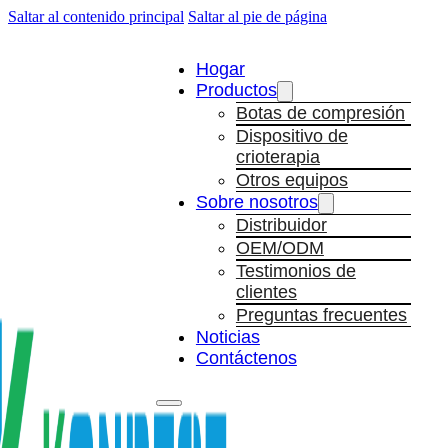
Saltar al contenido principal
Saltar al pie de página
Hogar
Productos
Botas de compresión
Dispositivo de
crioterapia
Otros equipos
Sobre nosotros
Distribuidor
OEM/ODM
Testimonios de
clientes
Preguntas frecuentes
Noticias
Contáctenos