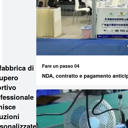
Fare un passo 04
fabbrica di
NDA, contratto e pagamento antici
upero
rtivo
fessionale
nisce
uzioni
sonalizzate