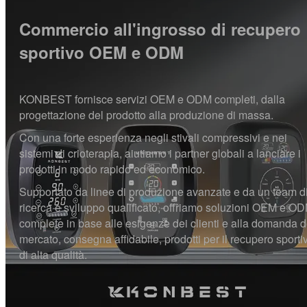
Commercio all'ingrosso di recupero
sportivo OEM e ODM
KONBEST fornisce servizi OEM e ODM completi, dalla
progettazione del prodotto alla produzione di massa.
Con una forte esperienza negli stivali compressivi e nei
sistemi di crioterapia, aiutiamo i partner globali a lanciare i
prodotti in modo rapido ed economico.
Supportato da linee di produzione avanzate e da un team d
ricerca e sviluppo qualificato, offriamo soluzioni OEM e O
complete in base alle esigenze dei clienti e alla domanda d
mercato, consegna affidabile, prodotti per il recupero sporti
di alta qualità.