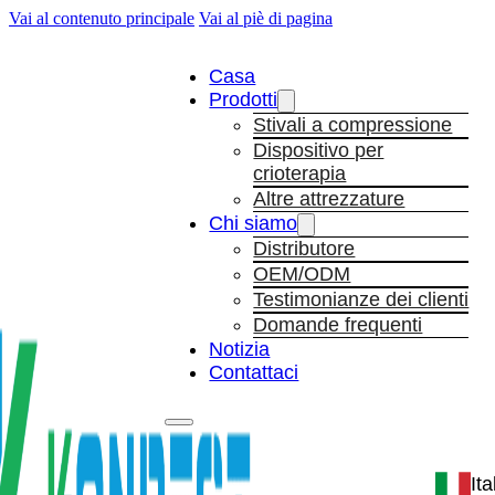
Vai al contenuto principale
Vai al piè di pagina
Casa
Prodotti
Stivali a compressione
Dispositivo per
crioterapia
Altre attrezzature
Chi siamo
Distributore
OEM/ODM
Testimonianze dei clienti
Domande frequenti
Notizia
Contattaci
It