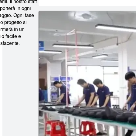
mi. Il nostro staff
pporterà in ogni
ggio. Ogni fase
uo progetto si
ormerà in un
io facile e
sfacente.