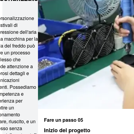
rsonalizzazione
stivali di
essione dell'aria
la macchina per la
ia del freddo può
re un processo
lesso che
ede attenzione a
osi dettagli e
nicazioni
enti. Possediamo
ompetenza e
erienza per
tire un
ionamento
Fare un passo 05
are, riuscito, e un
esso senza
Inizio del progetto