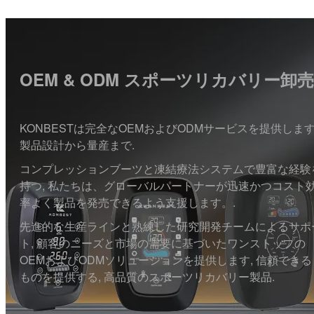
OEM & ODM スポーツリカバリー卸売
KONBESTは完全なOEMおよびODMサービスを提供します
製品設計から量産まで.
コンプレッションブーツと凍結療法システムで豊富な経験
持つ, 私たちは、グローバルパートナーが迅速かつコスト
率よく製品を発売できるよう支援します。.
先進的な生産ラインと熟練した研究開発チームによるサポ
ト, 顧客のニーズと市場の需要に基づいたワンストップの
OEMおよびODMソリューションを提供します, 信頼できる
ものを提供する, 高品質のスポーツリカバリー製品.