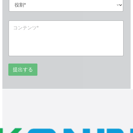
役
ル
A
割
*
p
*
p
*
コ
*
ン
テ
ン
ツ
*
*
提出する