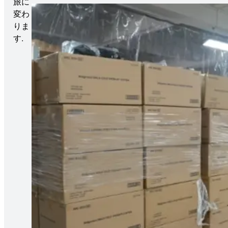
旅に
変わ
りま
す.