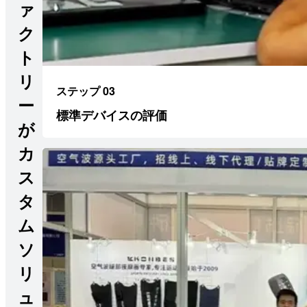
ァ
ク
ト
リ
ステップ 03
ー
標準デバイスの評価
が
カ
ス
タ
ム
ソ
リ
ュ