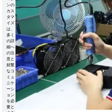
ンの
カス
タマ
イズ
は、
多く
の詳
細へ
の注
意と
頻繁
なコ
ミュ
ニケ
ーシ
ョン
を必
要と