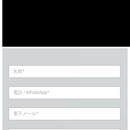
名
前
*
電
話
/
W
電
h
子
a
メ
t
ー
s