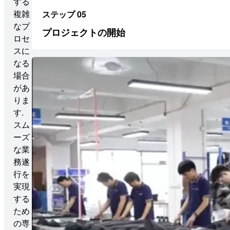
する
複雑
ステップ 05
なプ
プロジェクトの開始
ロセ
スに
なる
場合
があ
りま
す.
スム
ーズ
な業
務遂
行を
実現
する
ため
の専