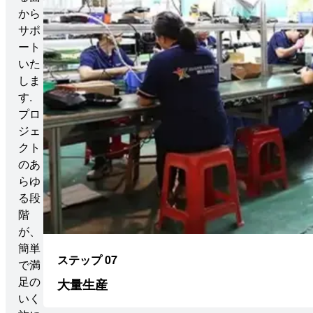
から
サポ
ート
いた
しま
す.
プロ
ジェ
クト
のあ
らゆ
る段
階
が、
簡単
ステップ 07
で満
足の
大量生産
いく