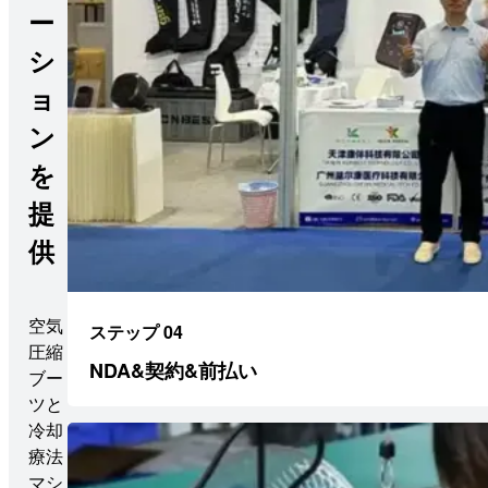
ー
シ
ョ
ン
を
提
供
空気
ステップ 04
圧縮
NDA&契約&前払い
ブー
ツと
冷却
療法
マシ