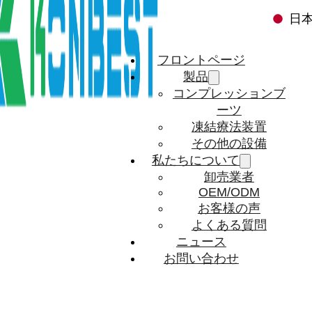
日
フロントページ
製品
コンプレッションブ
ーツ
凍結療法装置
その他の設備
私たちについて
卸売業者
OEM/ODM
お客様の声
よくある質問
ニュース
お問い合わせ