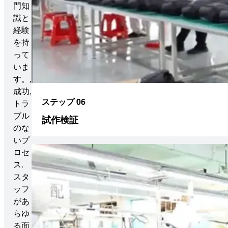
門知
識と
経験
を持
って
いま
す。,
成功,
ステップ 06
トラ
ブル
試作検証
のな
いプ
ロセ
ス.
スタ
ッフ
があ
らゆ
る面