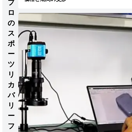
プ
ロ
の
ス
ポ
ー
ツ
リ
カ
バ
リ
ー
フ