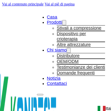
Vai al contenuto principale
Vai al piè di pagina
Casa
Prodotti
Stivali a compressione
Dispositivo per
crioterapia
Altre attrezzature
Chi siamo
Distributore
OEM/ODM
Testimonianze dei clienti
Domande frequenti
Notizia
Contattaci
It