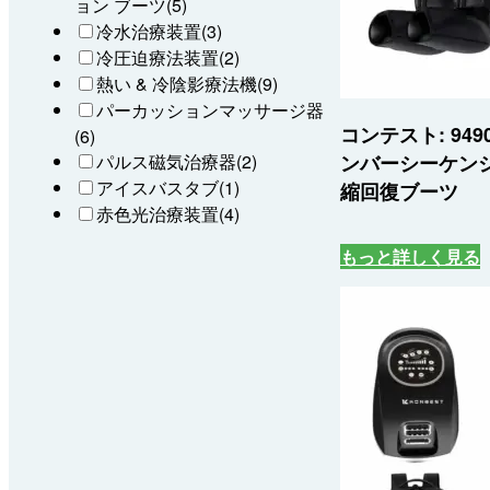
ョン ブーツ
(5)
冷水治療装置
(3)
冷圧迫療法装置
(2)
熱い & 冷陰影療法機
(9)
パーカッションマッサージ器
コンテスト: 949
(6)
ンバーシーケン
パルス磁気治療器
(2)
アイスバスタブ
(1)
縮回復ブーツ
赤色光治療装置
(4)
もっと詳しく見る