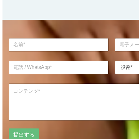
名
電
前
子
*
メ
ー
電
役
ル
話
割
*
/
*
W
コ
h
ン
a
テ
t
ン
s
ツ
A
*
p
*
p
*
*
提出する