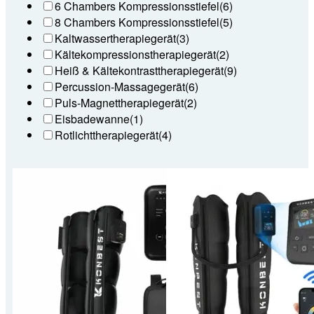
6 Chambers Kompressionsstiefel
(6)
8 Chambers Kompressionsstiefel
(5)
Kaltwassertherapiegerät
(3)
Kältekompressionstherapiegerät
(2)
Heiß & Kältekontrasttherapiegerät
(9)
Percussion-Massagegerät
(6)
Puls-Magnettherapiegerät
(2)
Eisbadewanne
(1)
Rotlichttherapiegerät
(4)