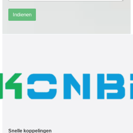
*
*
*
Indienen
Snelle koppelingen