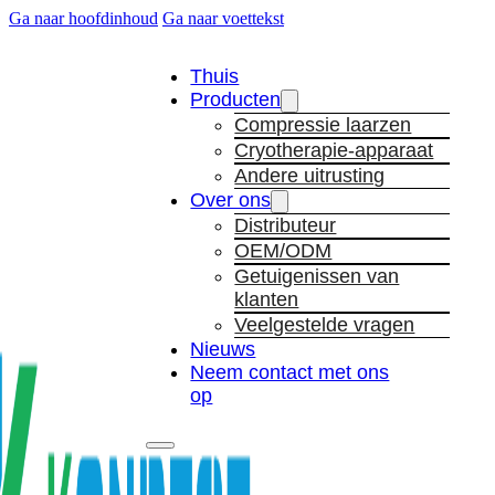
Ga naar hoofdinhoud
Ga naar voettekst
Thuis
Producten
Compressie laarzen
Cryotherapie-apparaat
Andere uitrusting
Over ons
Distributeur
OEM/ODM
Getuigenissen van
klanten
Veelgestelde vragen
Nieuws
Neem contact met ons
op