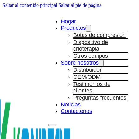
Saltar al contenido principal
Saltar al pie de página
Hogar
Productos
Botas de compresión
Dispositivo de
crioterapia
Otros equipos
Sobre nosotros
Distribuidor
OEM/ODM
Testimonios de
clientes
Preguntas frecuentes
Noticias
Contáctenos